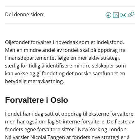
Del denne siden:
F
L
E
Kop
a
i
-
len
c
n
p
e
k
o
Oljefondet forvaltes i hovedsak som et indeksfond.
b
e
s
Men en mindre andel av fondet skal på oppdrag fra
o
d
t
Finansdepartementet følge en mer aktiv strategi,
o
I
særlig for tidlig å identifisere mindre selskaper som
k
n
kan vokse og gi fondet og det norske samfunnet en
betydelig meravkastning.
Forvaltere i Oslo
Fondet har i dag satt ut oppdrag til eksterne forvaltere,
men har også om lag 50 interne forvaltere. De fleste av
fondets egne forvaltere sitter i New York og London.
Nå varsler Nicolai Tangen at fondets nye strategi er å