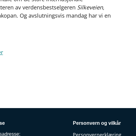
atteren av verdensbestselgeren
Silkeveien
,
ankopan. Og avslutningsvis mandag har vi en
er
se
Personvern og vilkår
sadresse:
Personvernerklæring