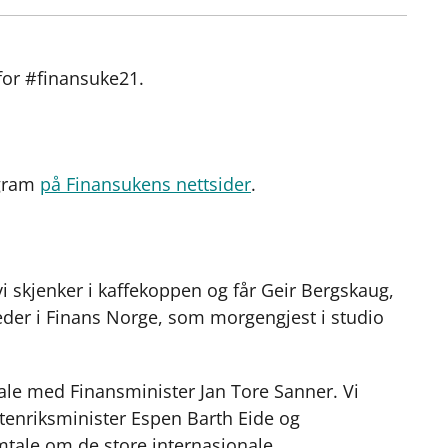
Kopier
a
i
-
lenke
c
n
p
e
k
o
 for #finansuke21.
b
e
s
o
d
t
o
I
k
n
ogram
på Finansukens nettsider
.
 skjenker i kaffekoppen og får Geir Bergskaug,
eder i Finans Norge, som morgengjest i studio
mtale med Finansminister Jan Tore Sanner. Vi
utenriksminister Espen Barth Eide og
mtale om de store internasjonale