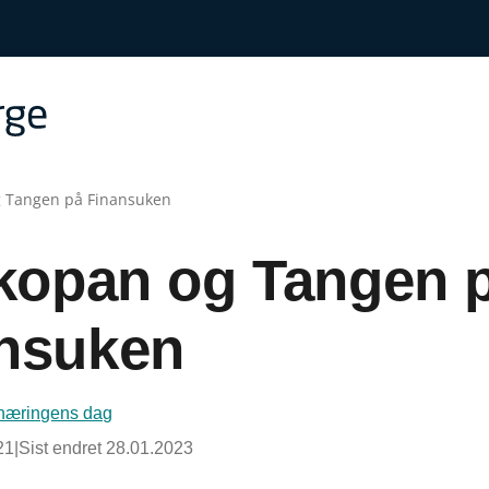
g Tangen på Finansuken
kopan og Tangen 
nsuken
næringens dag
21
|
Sist endret
28.01.2023