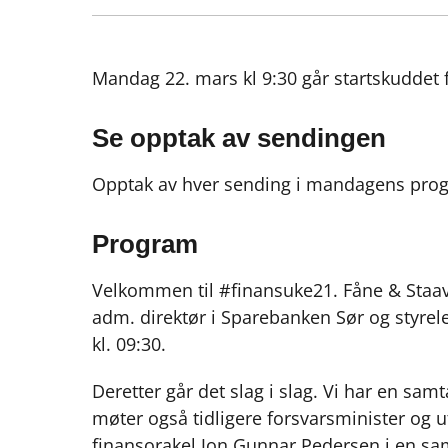
Mandag 22. mars kl 9:30 går startskuddet
Se opptak av sendingen
Opptak av hver sending i mandagens pr
Program
Velkommen til #finansuke21. Fåne & Staavi
adm. direktør i Sparebanken Sør og styrel
kl. 09:30.
Deretter går det slag i slag. Vi har en sa
møter også tidligere forsvarsminister og 
finansorakel Jon Gunnar Pedersen i en sa