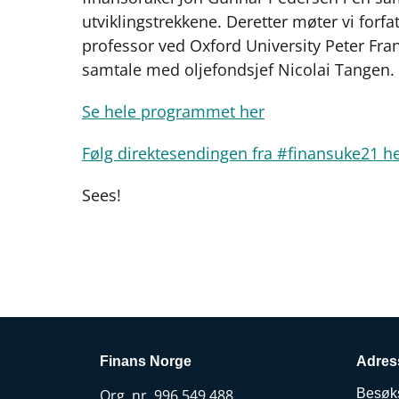
utviklingstrekkene. Deretter møter vi forf
professor ved Oxford University Peter Fr
samtale med oljefondsjef Nicolai Tangen.
Se hele programmet her
Følg direktesendingen fra #finansuke21 h
Sees!
Finans Norge
Adres
Org. nr. 996 549 488
Besøk