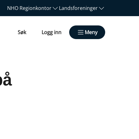
NHO
Regionkontor
Landsforeninger
Søk
Logg inn
Meny
på