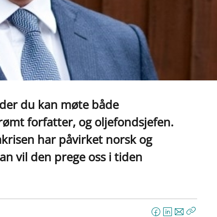
 der du kan møte både
ømt forfatter, og oljefondsjefen.
risen har påvirket norsk og
n vil den prege oss i tiden
F
L
E