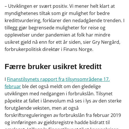
e
k
o
– Utviklingen er svært positiv. Vi mener helt klart at
b
e
s
myndighetenes tiltak som gir mulighet for bedre
o
d
t
kredittvurdering, forklarer den nedadgående trenden. I
o
I
tillegg gjør begrensede muligheter for reise og
k
n
opplevelser under pandemien at folk har mindre
usikret gjeld nå enn for ett år siden, sier Gry Nergård,
forbrukerpolitisk direktør i Finans Norge.
Færre bruker usikret kreditt
I
Finanstilsynets rapport fra tilsynsområdene 17.
februar
ble det også meldt om den gledelige
utviklingen med nedgangen i forbrukslån. Tilsynet
påpekte at fallet i lånevolum må ses i lys av den sterke
forutgående veksten, men at også
forskriftsreguleringen av forbrukslån fra februar 2019
og innføringen av gjeldsregistre hadde bidratt til