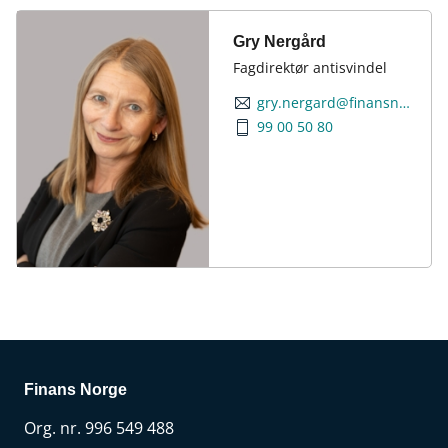
Gry Nergård
Fagdirektør antisvindel
gry.nergard@finansnorge.no
99 00 50 80
Finans Norge
Org. nr. 996 549 488