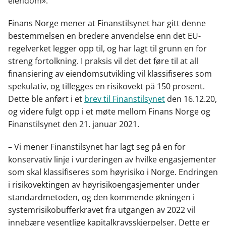
eiendom».
Finans Norge mener at Finanstilsynet har gitt denne
bestemmelsen en bredere anvendelse enn det EU-
regelverket legger opp til, og har lagt til grunn en for
streng fortolkning. I praksis vil det det føre til at all
finansiering av eiendomsutvikling vil klassifiseres som
spekulativ, og tillegges en risikovekt på 150 prosent.
Dette ble anført i et
brev til Finanstilsynet
den 16.12.20,
og videre fulgt opp i et møte mellom Finans Norge og
Finanstilsynet den 21. januar 2021.
– Vi mener Finanstilsynet har lagt seg på en for
konservativ linje i vurderingen av hvilke engasjementer
som skal klassifiseres som høyrisiko i Norge. Endringen
i risikovektingen av høyrisikoengasjementer under
standardmetoden, og den kommende økningen i
systemrisikobufferkravet fra utgangen av 2022 vil
innebære vesentlige kapitalkravsskjerpelser. Dette er