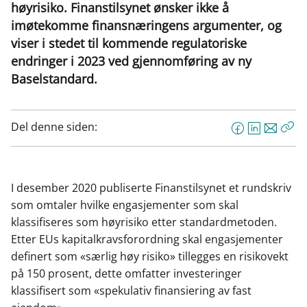
høyrisiko. Finanstilsynet ønsker ikke å
imøtekomme finansnæringens argumenter, og
viser i stedet til kommende regulatoriske
endringer i 2023 ved gjennomføring av ny
Baselstandard.
Del denne siden:
F
L
E
Kop
a
i
-
len
c
n
p
e
k
o
I desember 2020 publiserte Finanstilsynet et rundskriv
b
e
s
som omtaler hvilke engasjementer som skal
o
d
t
klassifiseres som høyrisiko etter standardmetoden.
o
I
Etter EUs kapitalkravsforordning skal engasjementer
k
n
definert som «særlig høy risiko» tillegges en risikovekt
på 150 prosent, dette omfatter investeringer
klassifisert som «spekulativ finansiering av fast