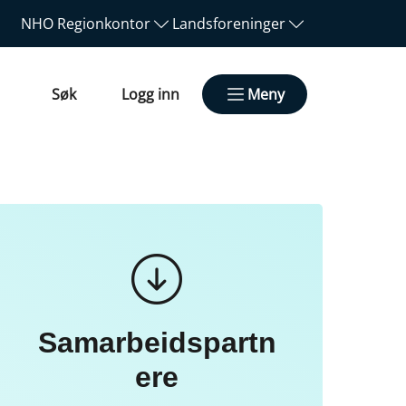
NHO
Regionkontor
Landsforeninger
Søk
Logg inn
Meny
Samarbeidspartn
ere