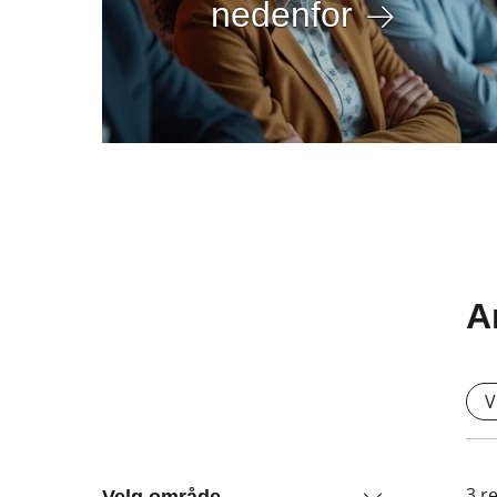
nedenfor
A
V
3
re
Velg område