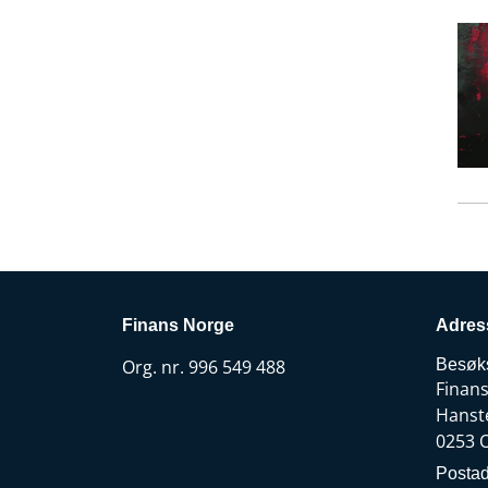
Finans Norge
Adres
Org. nr. 996 549 488
Besøk
Finan
Hanst
0253 
Postad