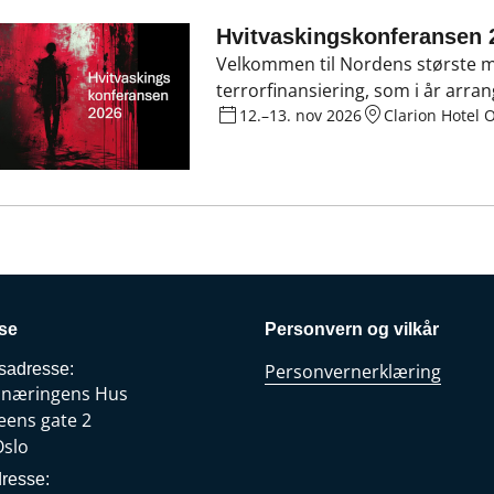
Hvitvaskingskonferansen 
Velkommen til Nordens største m
terrorfinansiering, som i år arran
Oslo Airport. Arrangementet er e
12.–13. nov 2026
Clarion Hotel O
Finans Norge.
se
Personvern og vilkår
sadresse:
Personvernerklæring
snæringens Hus
eens gate 2
Oslo
resse: