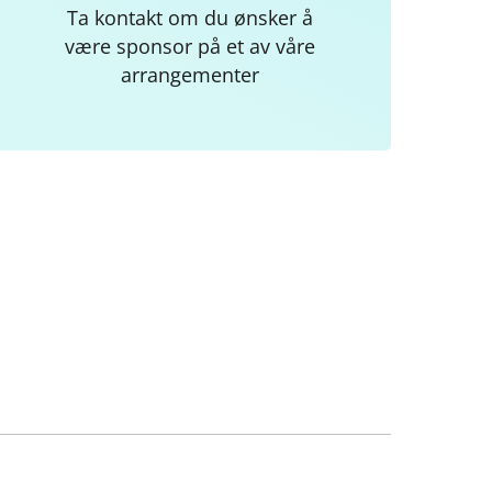
Ta kontakt om du ønsker å
være sponsor på et av våre
arrangementer