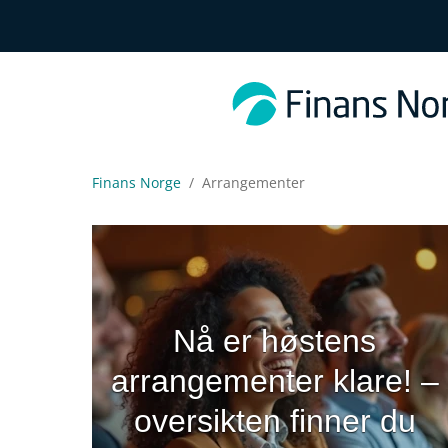
Finans Norge
Arrangementer
Nå er høstens
arrangementer klare! –
oversikten finner du