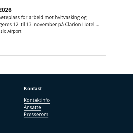
2026
øteplass for arbeid mot hvitvasking og
geres 12. til 13. november på Clarion Hotell
t samarbeid mellom Økokrim, Finanstilsynet og
slo Airport
Kontakt
Kontaktinfo
Ansatte
Presserom