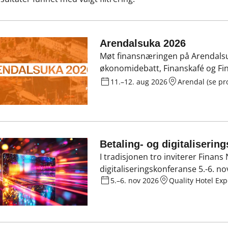
Arendalsuka 2026
Møt finansnæringen på Arendalsu
økonomidebatt, Finanskafé og Fina
debatt med Reitan Kapital dagen f
11.–12. aug 2026
tid og sted.
Betaling- og digitaliseri
I tradisjonen tro inviterer Finans 
digitaliseringskonferanse 5.-6. 
Dette er årets viktigste konferans
5.–6. nov 2026
Quality Hotel Ex
betalingsløsninger, teknologi og
påmelding kommer, men hold gjer