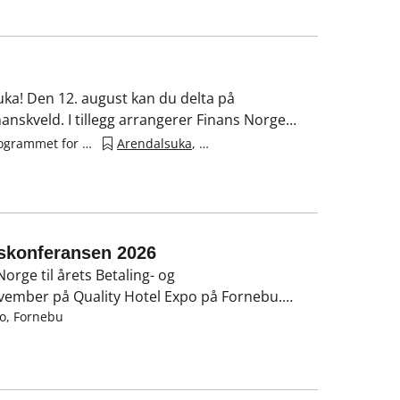
ka! Den 12. august kan du delta på
nskveld. I tillegg arrangerer Finans Norge
ør. Her finner du full oversikt over program,
Arendal (se programmet for detaljer)
Arendalsuka
,
arendalsuka 2026
ngskonferansen 2026
Norge til årets Betaling- og
november på Quality Hotel Expo på Fornebu.
e for alle som er interessert i fremtidens
po, Fornebu
 digitalisering. Mer informasjon om program og
ne av datoene allerede nå!