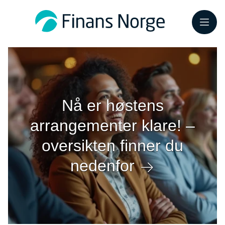
Meny
Nå er høstens
arrangementer klare! –
oversikten finner du
nedenfor