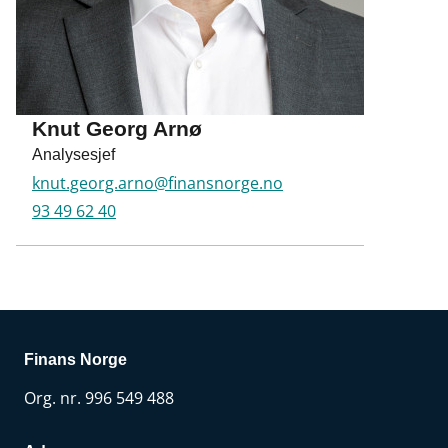
Knut Georg Arnø
Analysesjef
knut.georg.arno@finansnorge.no
93 49 62 40
Finans Norge
Org. nr. 996 549 488