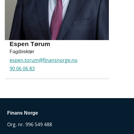
Espen Tørum
Fagdirektør
espen.torum@finansnorge.no
90 06 06 83
Finans Norge
Org. nr. 996 549 488