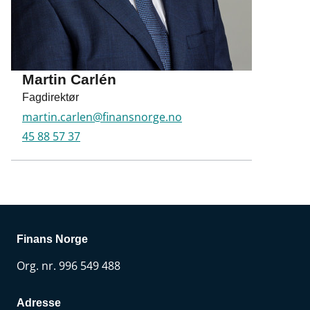
Martin Carlén
Fagdirektør
martin.carlen@finansnorge.no
45 88 57 37
Finans Norge
Org. nr. 996 549 488
Adresse