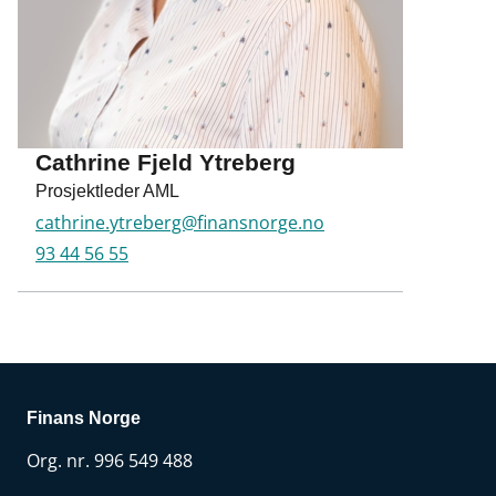
e
r
g
Cathrine Fjeld Ytreberg
Prosjektleder AML
cathrine.ytreberg@finansnorge.no
93 44 56 55
Finans Norge
Org. nr. 996 549 488