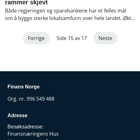
kompetent arbeidskraft er beinhard.
fagsjef i Finans Norge.
rammer skjevt
Både regjeringen og sparebankene har et felles mål
om å bygge sterke lokalsamfunn over hele landet. Økt
formuesskatt for norske sparebanker er derfor et
skritt i feil retning. Les debattinnlegget til Idar Kreutzer,
Forrige
Side 15 av 17
Neste
administrerende direktør i Finans Norge og
fungerende direktør for Sparebankforeningen, i
Dagens Næringsliv.
Finans Norge
Org. nr. 996 549 488
Adresse
Besøksadresse:
Finansnæringens Hus