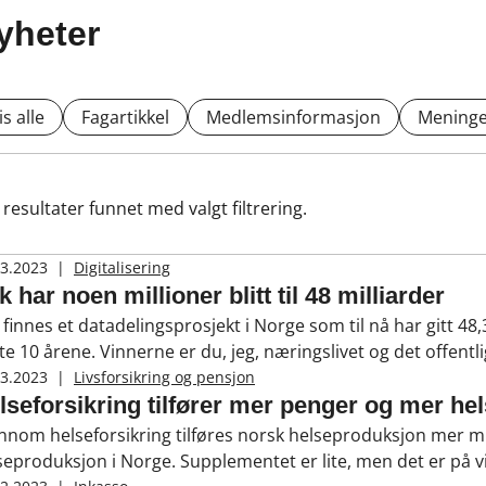
yheter
is alle
Fagartikkel
Medlemsinformasjon
Meninge
resultater funnet med valgt filtrering.
03.2023
|
Digitalisering
k har noen millioner blitt til 48 milliarder
 finnes et datadelingsprosjekt i Norge som til nå har gitt 48,
te 10 årene. Vinnerne er du, jeg, næringslivet og det offent
e starten på hva som er mulig hvis regjeringen prioriterer mill
03.2023
|
Livsforsikring og pensjon
lseforsikring tilfører mer penger og mer h
nnom helseforsikring tilføres norsk helseproduksjon mer midle
seproduksjon i Norge. Supplementet er lite, men det er på vi