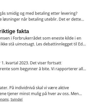
es bruk på helse.
nngås smidig og med betaling etter levering?
ive løsninger når betaling uteblir. Det er dette
re ord på inkasso.
iktige fakta
 Jensen i Forbrukerrådet som eneste kilde i en
kke stå uimotsagt. Les debattinnlegget til Eddy
 kvartal 2023. Det viser fortsatt
rente som begynner å bite. Vi rapporterer all
ler også en meget interessant historie om
d.
ter. På individnivå skal vi være aktive
ene tjener minst mulig på hver av oss. Men
kvesen som tåler ruskevær.
onomi
,
Svindel