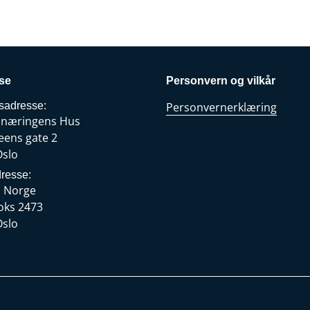
se
Personvern og vilkår
sadresse:
Personvernerklæring
snæringens Hus
eens gate 2
Oslo
resse:
s Norge
oks 2473
Oslo