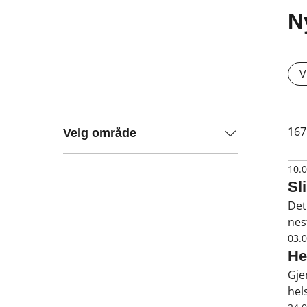
N
V
167
Velg område
10.
Sli
Det
nes
bar
03.
He
Gje
hel