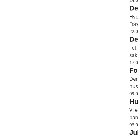
hel
24.
De
Hvo
Ford
ink
22.
De
I e
sak
Kjæ
17.
Fo
Den
hus
tim
09.
hvo
Hu
Vi 
ban
sam
03.
Ju