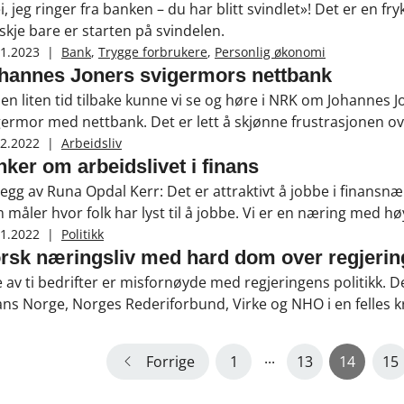
i, jeg ringer fra banken – du har blitt svindlet»! Det er en fry
skje bare er starten på svindelen.
01.2023
|
Bank
,
Trygge forbrukere
,
Personlig økonomi
hannes Joners svigermors nettbank
 en liten tid tilbake kunne vi se og høre i NRK om Johannes J
germor med nettbank. Det er lett å skjønne frustrasjonen ov
ensjonene er så gode. Man vil jo så gjerne hjelpe sine nærme
12.2022
|
Arbeidsliv
ken, og det er det viktig at disse gode hjelperne får inform
nker om arbeidslivet i finans
legg av Runa Opdal Kerr: Det er attraktivt å jobbe i finansnæ
 måler hvor folk har lyst til å jobbe. Vi er en næring med hø
vparten menn og kvinner. Tilbakemeldingene Finans Norge får,
11.2022
|
Politikk
eidsgiverne og arbeidstakerne. Med andre ord, i finansnæring
rsk næringsliv med hard dom over regjering
 som overalt ellers ting som kan forbedres.
e av ti bedrifter er misfornøyde med regjeringens politikk. Det 
ans Norge, Norges Rederiforbund, Virke og NHO i en felles k
...
Forrige
1
13
14
15