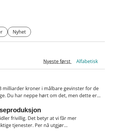
r
Nyhet
Nyeste først
Alfabetisk
3 milliarder kroner i målbare gevinster for de
lige. Du har neppe hørt om det, men dette er
ioner til utvikling for å høste milliarder.
elseproduksjon
r frivillig. Det betyr at vi får mer
ktige tjenester. Per nå utgjør