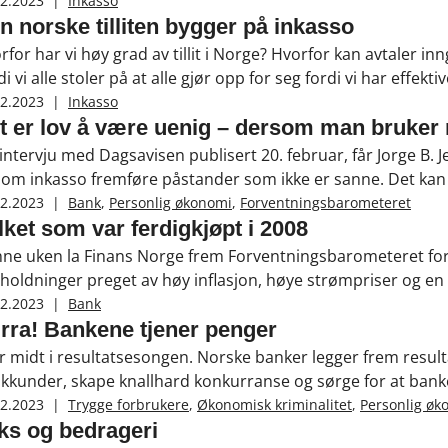
seforsikringsmarkedet kun om lag 1 prosent av det offentlig
02.2023
|
Inkasso
n norske tilliten bygger på inkasso
rfor har vi høy grad av tillit i Norge? Hvorfor kan avtaler i
i vi alle stoler på at alle gjør opp for seg fordi vi har effekt
assobransjen bidrar med. Den norske tilliten hviler med and
02.2023
|
Inkasso
t er lov å være uenig – dersom man bruker r
t intervju med Dagsavisen publisert 20. februar, får Jorge B.
 om inkasso fremføre påstander som ikke er sanne. Det kan i
r, direktør for inkasso i Finans Norge i Dagsavisen.
02.2023
|
Bank
,
Personlig økonomi
,
Forventningsbarometeret
lket som var ferdigkjøpt i 2008
ne uken la Finans Norge frem Forventningsbarometeret for 1.
holdninger preget av høy inflasjon, høye strømpriser og en 
e low på økonomiske forventninger. Men barometeret fortel
02.2023
|
Bank
rdan våre økonomiske prioriteringer har endret seg over ti
rra! Bankene tjener penger
er midt i resultatsesongen. Norske banker legger frem resulta
kkunder, skape knallhard konkurranse og sørge for at bank
tidig skal vi også prise oss lykkelige over å ha et solid ban
02.2023
|
Trygge forbrukere
,
Økonomisk kriminalitet
,
Personlig øk
ks og bedrageri