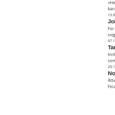
«He
kan
13.
Jo
For
svi
int
07.
ban
Ta
Inn
som
hal
20.
arb
No
det
Ått
Fin