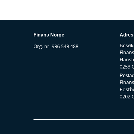
Finans Norge
Adres
Org. nr. 996 549 488
Besøk
Finan
Hanst
0253 
Postad
Finan
Postb
0202 