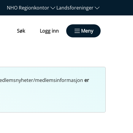
NHO
Regionkontor
Landsforeninger
Søk
Logg inn
Meny
r. Medlemsnyheter/medlemsinformasjon
er