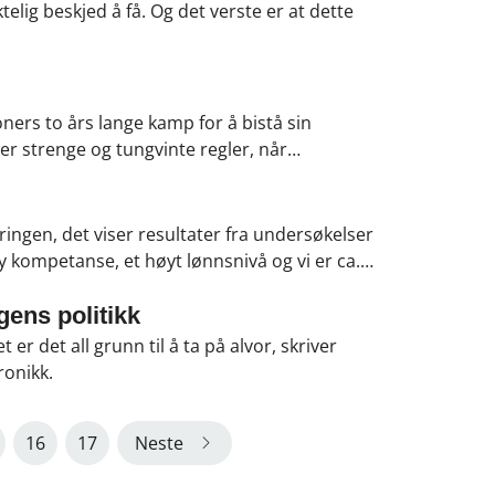
ktelig beskjed å få. Og det verste er at dette
oners to års lange kamp for å bistå sin
er strenge og tungvinte regler, når
ste. Heldigvis finnes det gode løsninger i
asjon om!
ringen, det viser resultater fra undersøkelser
y kompetanse, et høyt lønnsnivå og vi er ca.
 viser at det er høy grad av tillit mellom
en er det godt å være – for de fleste. Så er
ens politikk
er det all grunn til å ta på alvor, skriver
ronikk.
16
17
Neste