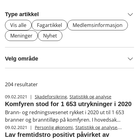
Type artikkel
Vis alle
Fagartikkel
Medlemsinformasjon
Meninger
Nyhet
Velg område
204
resultater
09.02.2021
|
Skadeforsikring
,
Statistikk og analyse
Komfyren stod for 1 653 utrykninger i 2020
Brann- og redningsvesenet rykket i 2020 ut til 1 653
branner og branntilløp på komfyren. I hovedsak
tørrkoking.
09.02.2021
|
Personlig økonomi
,
Statistikk og analyse
,
Forventningsbarometeret
Lav fremtidstro positivt påvirket av