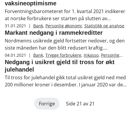
vaksineoptimisme
Forventningsbarometeret for 1. kvartal 2021 indikerer
at norske forbrukere ser starten på slutten av
pandemien. Lavere forbruk på særlig tjenester i
31.01.2021
|
Bank
,
Personlig økonomi
,
Statistikk og analyse
pandemiperioden har gitt romsligere økonomi for
Markant nedgang i rammekreditter
flere. – Barometeret tyder nå på at de fleste
Nordmenns usikrede gjeld fortsetter nedover, og den
husholdningene er trygge på egen økonomi og har
siste måneden har den blitt redusert kraftig.
både midler og et ønske om økt forbruk når store
Februartallene fra Norsk Gjeldsinformasjon viser en
04.01.2021
|
Bank
,
Trygge forbrukere
,
Inkasso
,
Personlig
deler av befolkningen er vaksinert. Det vil bidra til å
økonomi
,
Statistikk og analyse
markant nedgang i rammekreditter i løpet av siste
Nedgang i usikret gjeld til tross for økt
løfte aktiviteten i norsk økonomi, sier Idar Kreutzer,
måned.
julehandel
administrerende direktør i Finans Norge.
Til tross for julehandel gikk total usikret gjeld ned med
200 millioner kroner i desember. I januar 2020 var den
totale usikrede gjelden på 175,8 mrd. kroner. Nå er den
159,8 mrd. kroner, noe som betyr en nedgang på hele
Forrige
Side 21 av 21
16 mrd. kroner i løpet av det siste året. Dette viser tall
fra Norsk Gjeldsinformasjon.