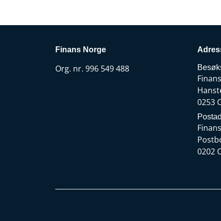
påv
Finans Norge
Adres
Org. nr. 996 549 488
Besøk
Finan
Hanst
0253 
Postad
Finan
Postb
0202 