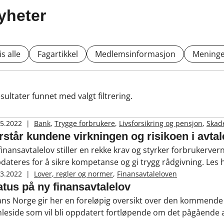
yheter
is alle
Fagartikkel
Medlemsinformasjon
Meninge
sultater funnet med valgt filtrering.
05.2022
|
Bank
,
Trygge forbrukere
,
Livsforsikring og pensjon
,
Skade
rstår kundene virkningen og risikoen i avta
finansavtalelov stiller en rekke krav og styrker forbrukerve
dateres for å sikre kompetanse og gi trygg rådgivning. Les
ge og fagrådsleder i FinAut, sier om hvordan ny finansavtal
03.2022
|
Lover, regler og normer
,
Finansavtaleloven
brukeren.
atus på ny finansavtalelov
ans Norge gir her en foreløpig oversikt over den kommende f
leside som vil bli oppdatert fortløpende om det pågående 