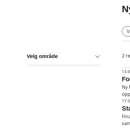
N
V
2
re
Velg område
13.
Fo
Ny 
opp
Nor
17.
for
St
Fin
sam