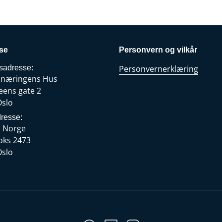
irker finansnæringen og deres kunder.
se
Personvern og vilkår
sadresse:
Personvernerklæring
snæringens Hus
eens gate 2
Oslo
resse:
s Norge
oks 2473
Oslo