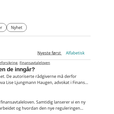
r
Nyhet
Nyeste først
Alfabetisk
forsikring
,
Finansavtaleloven
len de inngår?
rnet. De autoriserte rådgiverne må derfor
 hva Lise Ljungmann Haugen, advokat i Finans
elov påvirker rådgivere, bransjen og
inansavtaleloven. Samtidig lanserer vi en ny
arbeidet og hvordan den nye reguleringen