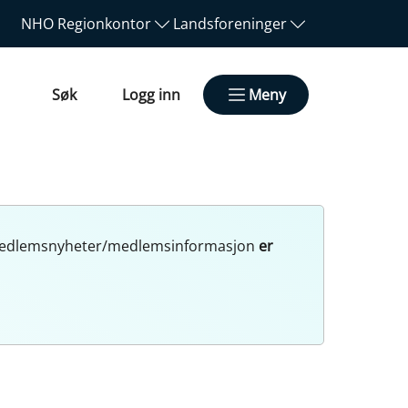
NHO
Regionkontor
Landsforeninger
Søk
Logg inn
Meny
r. Medlemsnyheter/medlemsinformasjon
er